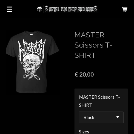
Ga
direct
naar
de
MASTER
hoofdinhoud
Scissors T-
SHIRT
€ 20,00
MASTER Scissors T-
SHIRT
Sizes