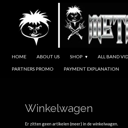
Ga
direct
naar
de
hoofdinhoud
HOME
ABOUT US
SHOP
ALL BAND VI
PARTNERS PROMO
PAYMENT EXPLANATION
Winkelwagen
Er zitten geen artikelen (meer) in de winkelwagen.