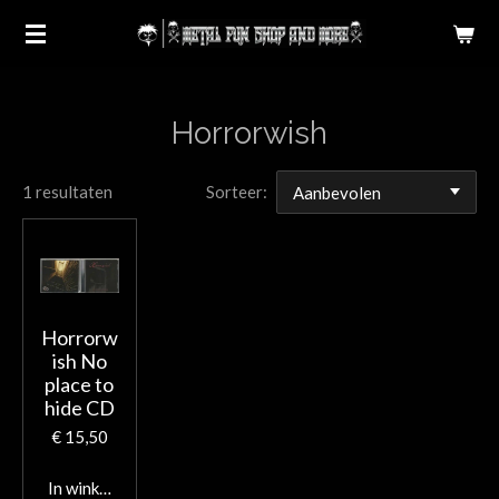
Ga
direct
naar
de
Horrorwish
hoofdinhoud
1 resultaten
Sorteer:
Horrorw
ish No
place to
hide CD
€ 15,50
In winkelwagen