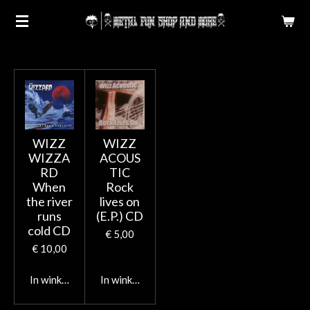
Ga
direct
naar
de
hoofdinhoud
WIZZ
WIZZ
WIZZA
ACOUS
RD
TIC
When
Rock
the river
lives on
runs
(E.P.) CD
cold CD
€ 5,00
€ 10,00
In winkelwagen
In winkelwagen