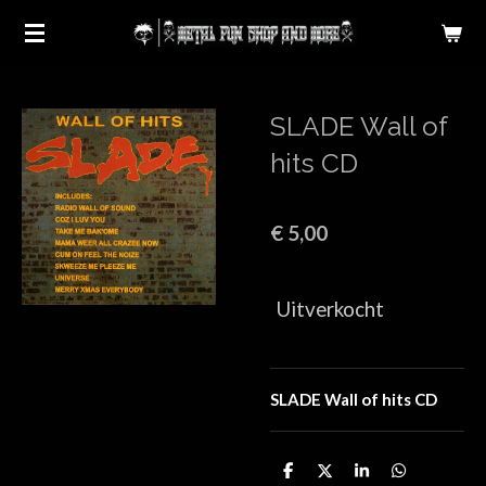
Ga
direct
naar
de
SLADE Wall of
hoofdinhoud
hits CD
€ 5,00
Uitverkocht
SLADE Wall of hits CD
D
D
S
D