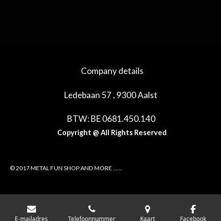
e
e
h
e
l
e
a
l
e
l
r
e
n
e
n
Company details
Ledebaan 57 , 9300 Aalst
BTW: BE 0681.450.140
Copyright @ All Rights Reserved
© 2017 METAL FUN SHOP AND MORE ......
E-mailadres
Telefoonnummer
Kaart
Facebook