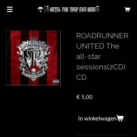
Ga
direct
naar
de
ROADRUNNER
hoofdinhoud
UNITED The
all-star
sessions(2CD)
CD
€ 5,00
In winkelwagen