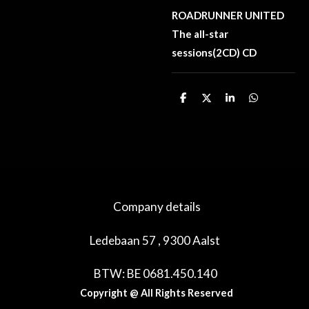
ROADRUNNER UNITED
The all-star
sessions(2CD) CD
D
D
S
D
e
e
h
e
l
e
a
l
e
l
r
e
n
e
n
Company details
Ledebaan 57 , 9300 Aalst
BTW: BE 0681.450.140
Copyright @ All Rights Reserved