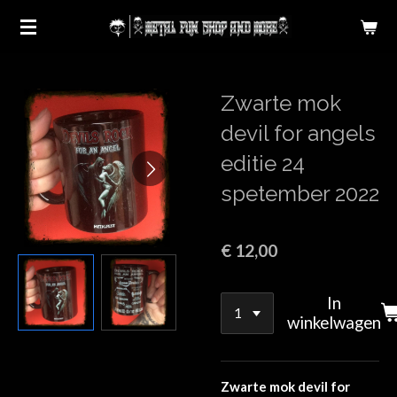
Ga
direct
naar
de
Zwarte mok
hoofdinhoud
devil for angels
editie 24
spetember 2022
€ 12,00
In
winkelwagen
Zwarte mok devil for