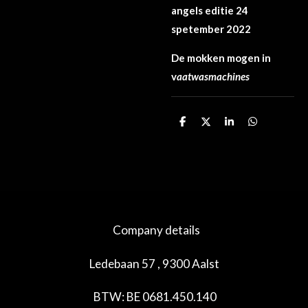
angels editie 24
spetember 2022
De mokken mogen in
v
aatwasmachines
D
D
S
D
e
e
h
e
l
e
a
l
e
l
r
e
n
e
n
Company details
Ledebaan 57 , 9300 Aalst
BTW: BE 0681.450.140