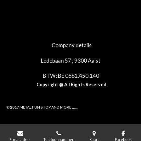
e
e
h
e
l
e
a
l
e
l
r
e
n
e
n
Company details
Ledebaan 57 , 9300 Aalst
BTW: BE 0681.450.140
Copyright @ All Rights Reserved
© 2017 METAL FUN SHOP AND MORE ......
E-mailadres
Telefoonnummer
Kaart
Facebook