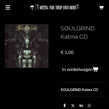
Ga
direct
naar
de
SOULGRIND
hoofdinhoud
Kalma CD
€ 5,00
In winkelwagen
SOULGRIND Kalma CD
D
D
S
D