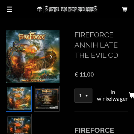
Ga
direct
naar
de
FIREFORCE
hoofdinhoud
ANNIHILATE
THE EVIL CD
€ 11,00
In
winkelwagen
FIREFORCE