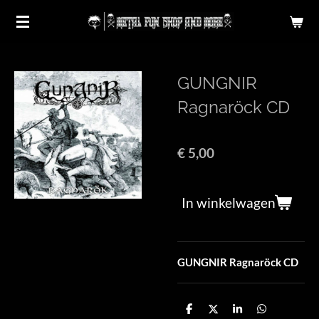
Ga
direct
naar
de
GUNGNIR
hoofdinhoud
Ragnaröck CD
€ 5,00
In winkelwagen
GUNGNIR Ragnaröck CD
D
D
S
D