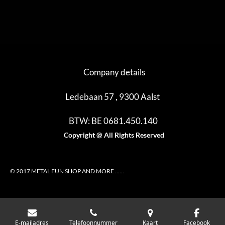
e
e
h
e
l
e
a
l
e
l
r
e
n
e
n
Company details
Ledebaan 57 , 9300 Aalst
BTW: BE 0681.450.140
Copyright @ All Rights Reserved
© 2017 METAL FUN SHOP AND MORE ......
E-mailadres
Telefoonnummer
Kaart
Facebook