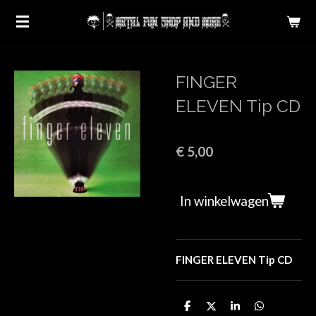
Ga
direct
naar
de
FINGER
hoofdinhoud
ELEVEN Tip CD
€ 5,00
In winkelwagen
FINGER ELEVEN Tip CD
D
D
S
D