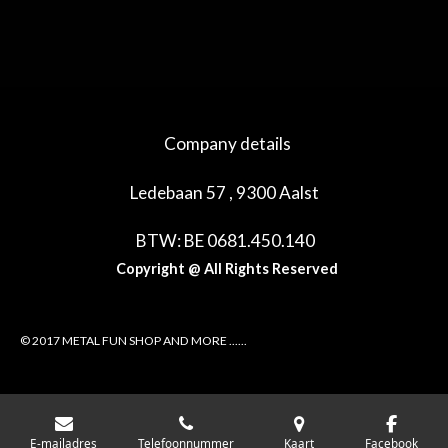
e
e
h
e
l
e
a
l
e
l
r
e
n
e
n
Company details
Ledebaan 57 , 9300 Aalst
BTW: BE 0681.450.140
Copyright @ All Rights Reserved
© 2017 METAL FUN SHOP AND MORE ......
E-mailadres
Telefoonnummer
Kaart
Facebook