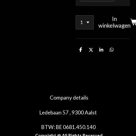
In
winkelwagen
D
D
S
D
e
e
h
e
l
e
a
l
e
l
r
e
n
e
n
Company details
Ledebaan 57 , 9300 Aalst
BTW: BE 0681.450.140
Copyright @ All Rights Reserved